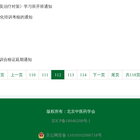
及治疗对策》学习班开班通知
范化培训考核的通知
训合格证延期通知
首页
上一页
110
111
112
113
114
下一页
尾页
共118
版权所有：北京中医药学会
京ICP备18046208号-1
京公网安备 11010102006718号