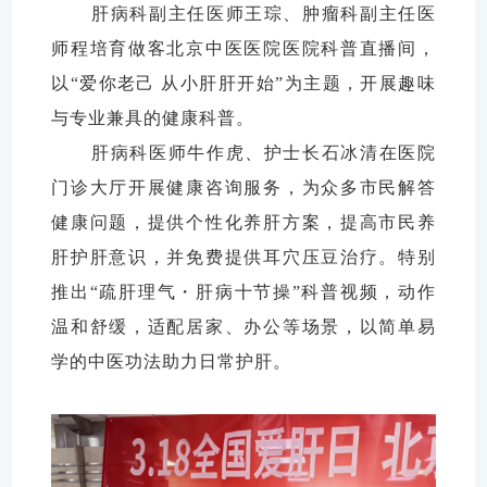
肝病科副主任医师王琮、肿瘤科副主任医
师程培育做客北京中医医院医院科普直播间，
以“爱你老己 从小肝肝开始”为主题，开展趣味
与专业兼具的健康科普。
肝病科医师牛作虎、护士长石冰清在医院
门诊大厅开展健康咨询服务，为众多市民解答
健康问题，提供个性化养肝方案，提高市民养
肝护肝意识，并免费提供耳穴压豆治疗。特别
推出“疏肝理气・肝病十节操”科普视频，动作
温和舒缓，适配居家、办公等场景，以简单易
学的中医功法助力日常护肝。