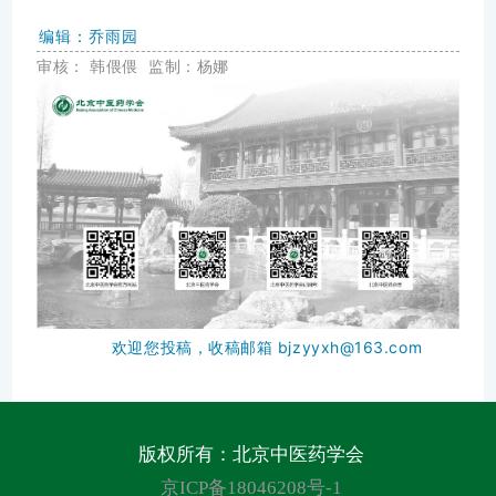
编辑：乔雨园
审核：
韩
偎
偎
监制：杨娜
欢迎您投稿，收稿邮箱 bjzyyxh@163.com
版权所有：北京中医药学会
京ICP备18046208号-1