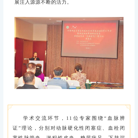
展注入源源不断的活力。
学术交流环节
，
11
位
专家
围绕
“血脉辨
证”理论，分别对动脉硬化性闭塞症、
血栓
闭
塞性脉管炎、
淤
积性皮炎、糖尿病足、下肢深