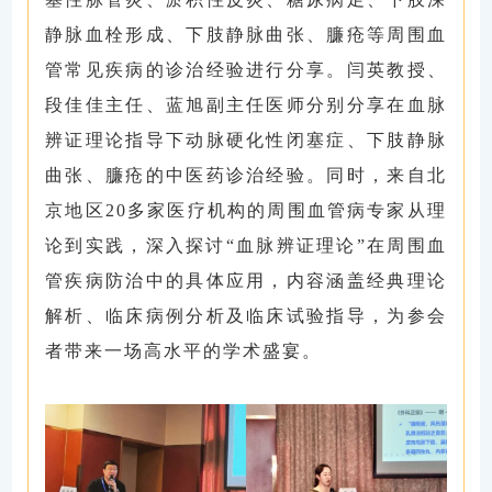
静脉血栓
形成、下肢静脉曲张、臁疮
等周围血
管常见疾病的诊治经验进行分享。
闫英教授、
段佳佳主任、蓝旭副主任医师分别分享在血脉
辨证理论指导下动脉硬化性闭塞症、下肢静脉
曲张、臁疮的中医药诊治经验。
同时，来自北
京地区
20
多家
医疗机构
的周围血管病专家从理
论到实践，深入探讨
“血脉辨证
理论
”在周围血
管疾病防治中的具体应用，内容涵盖经典理论
解析、临床病例分析及临床试验指导，为参会
者带来一场高水平的学术盛宴。