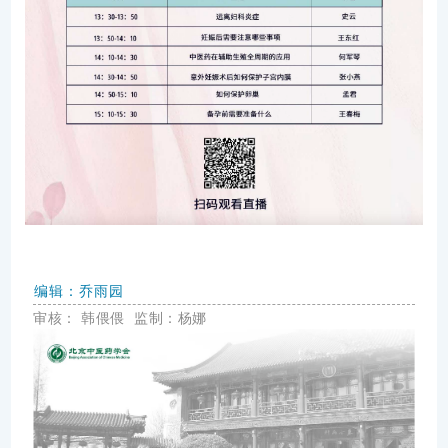
编辑：乔雨园
审核：
韩偎偎
监制：杨娜