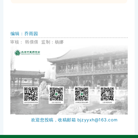
编辑：乔雨园
审核：
韩
偎
偎
监制：杨娜
欢迎您投稿，收稿邮箱 bjzyyxh@163.com