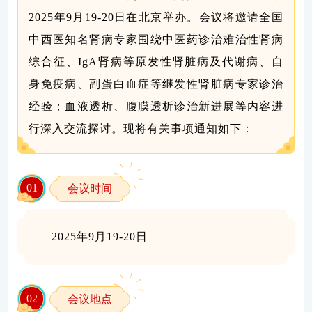
2025年9月19-20日在北京举办。
会议将
邀请
全国
中西医知名肾病专家
围绕
中医药诊治难治性肾病
综合征、
IgA
肾病等原发性肾脏病及
代谢病、自
身免疫病、副蛋白血症
等继发性
肾
脏病
专家诊治
经验
；
血液透析、
腹膜透析诊治
新
进展
等内容进
行深入交流探讨
。现将
有关
事项通知如下：
0
1
会议时间
202
5
年
9
月
19
-
2
0
日
0
2
会议地点