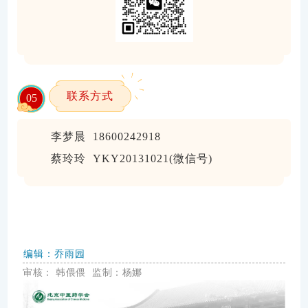
联系方式
0
5
李梦晨 18600242918
蔡玲玲 YKY20131021(微信号)
编辑：乔雨园
审核：
韩
偎
偎
监制：杨娜