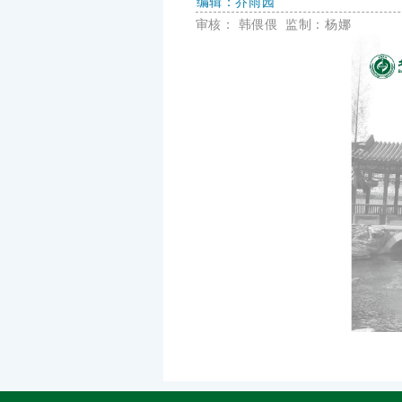
乔雨园
编辑：
审核：
韩偎偎
监制：杨娜