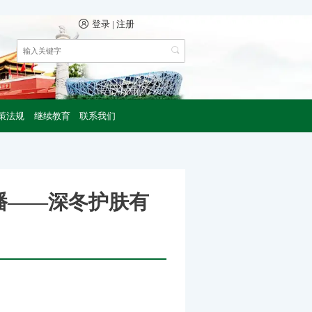

登录
|
注册
策法规
继续教育
联系我们
直播——深冬护肤有